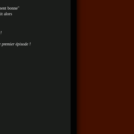
mment bonne"
it alors
!
e premier épisode !