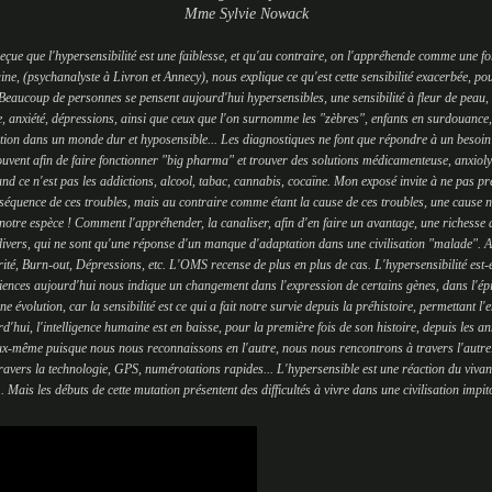
Mme Sylvie Nowack
e reçue que l'hypersensibilité est une faiblesse, et qu'au contraire, on l'appréhende comme un
, (psychanalyste à Livron et Annecy), nous explique ce qu'est cette sensibilité exacerbée, pou
eaucoup de personnes se pensent aujourd'hui hypersensibles, une sensibilité à fleur de peau, h
me, anxiété, dépressions, ainsi que ceux que l'on surnomme les "zèbres", enfants en surdouance
ptation dans un monde dur et hyposensible... Les diagnostiques ne font que répondre à un besoin
uvent afin de faire fonctionner "big pharma" et trouver des solutions médicamenteuse, anxiolyt
d ce n'est pas les addictions, alcool, tabac, cannabis, cocaïne. Mon exposé invite à ne pas p
équence de ces troubles, mais au contraire comme étant la cause de ces troubles, une cause nob
 notre espèce ! Comment l'appréhender, la canaliser, afin d'en faire un avantage, une richesse au
ivers, qui ne sont qu'une réponse d'un manque d'adaptation dans une civilisation "malade"
rité, Burn-out, Dépressions, etc. L'OMS recense de plus en plus de cas. L'hypersensibilité est-
ences aujourd'hui nous indique un changement dans l'expression de certains gènes, dans l'épig
 évolution, car la sensibilité est ce qui a fait notre survie depuis la préhistoire, permettant l'
d'hui, l'intelligence humaine est en baisse, pour la première fois de son histoire, depuis les an
eux-même puisque nous nous reconnaissons en l'autre, nous nous rencontrons à travers l'autre
ravers la technologie, GPS, numérotations rapides... L'hypersensible est une réaction du vivan
. Mais les débuts de cette mutation présentent des difficultés à vivre dans une civilisation impit