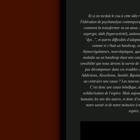
Et si on tordait le cou à cette idé
Fédération de psychanalyse contemporaine
comment la transformer en un atout. B
asperger, tdah (hyperactivité), autis
"dys...", et autres difficultés d'ada
comme si c'était un handicap, so
thymorégulateurs, neuroleptiques, quan
maladie ou un handicap étant une cons
sensibilité que nous devons la survie de
pas décompenser dans ces troubles d
Addictions, Alcoolisme, Anxiété, Bipola
au contraire une cause ? Les neurosci
C'est donc une cause bénéfique, une
solidarisation de l'espèce. Mais aujour
humains les uns des autres, et donc d'
notre savoir et de notre mémoire à t
espèce..