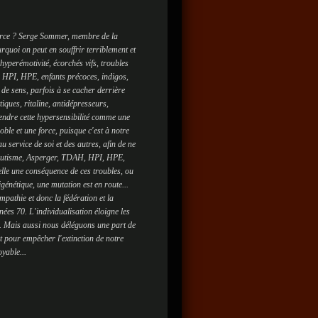
e force ? Serge Sommer, membre de la
rquoi on peut en souffrir terriblement et
yperémotivité, écorchés vifs, troubles
, HPI, HPE, enfants précoces, indigos,
 de sens, parfois à se cacher derrière
iques, ritaline, antidépresseurs,
rendre cette hypersensibilité comme une
le et une force, puisque c'est à notre
 service de soi et des autres, afin de ne
. Autisme, Asperger, TDAH, HPI, HPE,
elle une conséquence de ces troubles, ou
énétique, une mutation est en route...
empathie et donc la fédération et la
nées 70. L'individualisation éloigne les
. Mais aussi nous déléguons une part de
t pour empêcher l'extinction de notre
oyable...