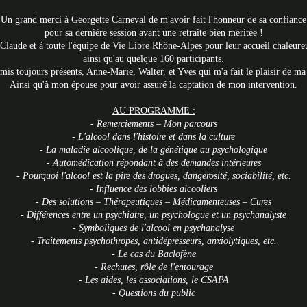
Un grand merci à Georgette Carneval
de m'avoir fait l'honneur de sa confiance
pour sa dernière session avant une retraite bien méritée !
laude et à toute l'équipe de Vie Libre Rhône-Alpes pour leur accueil chaleureu
ainsi qu'au quelque 160 participants.
is toujours présents, Anne-Marie, Walter, et Yves qui m'a fait le plaisir de ma
Ainsi qu'à mon épouse pour avoir assuré la captation de mon intervention.
AU PROGRAMME :
- Remerciements – Mon parcours
- L'alcool dans l'histoire et dans la culture
- La maladie alcoolique, de la génétique au psychologique
- Automédication répondant à des demandes intérieures
- Pourquoi l'alcool est la pire des drogues, dangerosité, sociabilité, etc.
- Influence des lobbies alcooliers
- Des solutions – Thérapeutiques – Médicamenteuses – Cures
- Différences entre un psychiatre, un psychologue et un psychanalyste
- Symboliques de l'alcool en psychanalyse
- Traitements psychothropes, antidépresseurs, anxiolytiques, etc.
- Le cas du Baclofène
- Rechutes, rôle de l'entourage
- Les aides, les associations, le CSAPA
- Questions du public